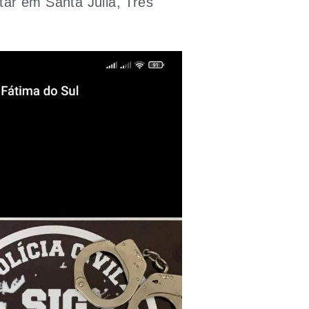
itar em Santa Júlia, Três