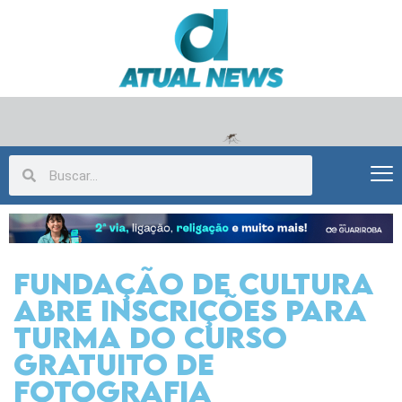
Fundação de Cultura
abre inscrições para
turma do curso
gratuito de
fotografia