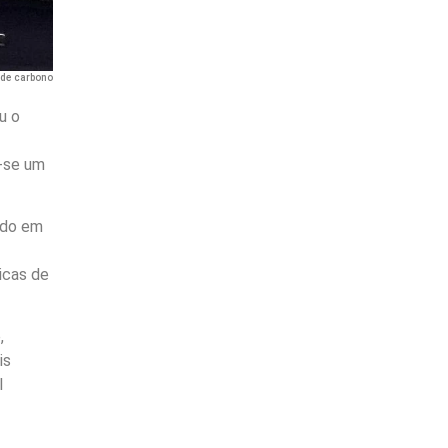
 de carbono
u o
o-se um
ado em
icas de
,
is
l