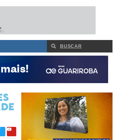
es
ade