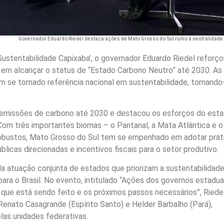
Governador Eduardo Riedel destaca ações de Mato Grosso do Sul rumo à neutralidade
‘Sustentabilidade Capixaba’, o governador Eduardo Riedel reforço
em alcançar o status de “Estado Carbono Neutro” até 2030. As
êm se tornado referência nacional em sustentabilidade, tornand
as emissões de carbono até 2030 e destacou os esforços do est
Com três importantes biomas – o Pantanal, a Mata Atlântica e o
 robustos, Mato Grosso do Sul tem se empenhado em adotar prát
blicas direcionadas e incentivos fiscais para o setor produtivo.
 atuação conjunta de estados que priorizam a sustentabilidade
ara o Brasil. No evento, intitulado “Ações dos governos estadua
que está sendo feito e os próximos passos necessários”, Riede
Renato Casagrande (Espírito Santo) e Helder Barbalho (Pará),
las unidades federativas.