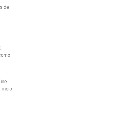
s de
à
 como
r
eúne
o meio