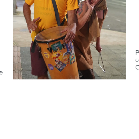
P
o
O
de