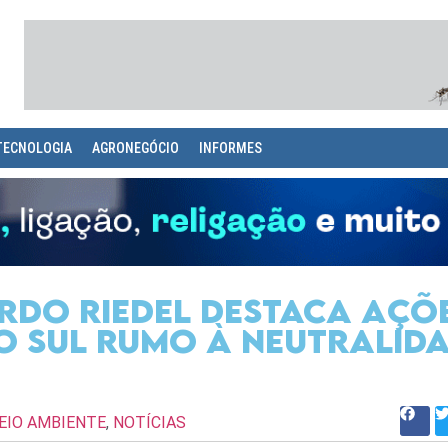
TECNOLOGIA
AGRONEGÓCIO
INFORMES
do Riedel destaca açõ
o Sul rumo à neutralid
EIO AMBIENTE
,
NOTÍCIAS