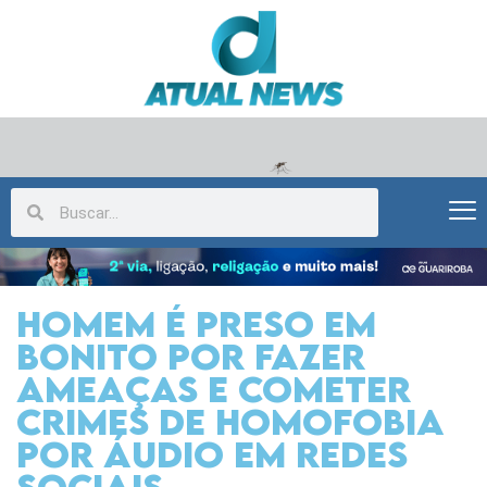
Homem é preso em
Bonito por fazer
ameaças e cometer
crimes de homofobia
por áudio em Redes
Sociais