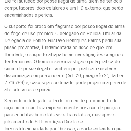
Ele foi autuado por posse ilegal de arma, além de ter dois
computadores, dois celulares e um HD externo, que serão
encaminhados à perícia.
O suspeito foi preso em flagrante por posse ilegal de arma
de fogo de uso proibido. O delegado de Polícia Titular da
Delegacia de Bonito, Gustavo Henriques Barros pediu sua
prisão preventiva, fundamentada no risco de que, em
liberdade, o suspeito atrapalhe as investigações coagindo
testemunhas. O homem será investigado pela prática do
crime de posse ilegal e também por praticar e incitar a
discriminação ou preconceito (Art. 20, parágrafo 2°, da Lei
7.716/89) e, caso seja condenado, pode pegar uma pena de
até oito anos de prisão.
Segundo o delegado, a lei de crimes de preconceito de
raça ou cor não traz expressamente previsão de punição
para condutas homofóbicas e transfobias, mas após o
julgamento do STF em Ação Direta de
Inconstitucionalidade por Omissão, a corte entendeu que