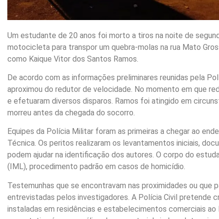
Um estudante de 20 anos foi morto a tiros na noite de segunda-
motocicleta para transpor um quebra-molas na rua Mato Grosso
como Kaique Vitor dos Santos Ramos.
De acordo com as informações preliminares reunidas pela Polí
aproximou do redutor de velocidade. No momento em que red
e efetuaram diversos disparos. Ramos foi atingido em circun
morreu antes da chegada do socorro.
Equipes da Polícia Militar foram as primeiras a chegar ao ender
Técnica. Os peritos realizaram os levantamentos iniciais, do
podem ajudar na identificação dos autores. O corpo do estud
(IML), procedimento padrão em casos de homicídio.
Testemunhas que se encontravam nas proximidades ou que pa
entrevistadas pelos investigadores. A Polícia Civil pretend
instaladas em residências e estabelecimentos comerciais ao 