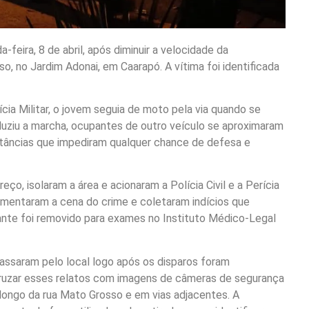
feira, 8 de abril, após diminuir a velocidade da
, no Jardim Adonai, em Caarapó. A vítima foi identificada
cia Militar, o jovem seguia de moto pela via quando se
uziu a marcha, ocupantes de outro veículo se aproximaram
stâncias que impediram qualquer chance de defesa e
eço, isolaram a área e acionaram a Polícia Civil e a Perícia
cumentaram a cena do crime e coletaram indícios que
ante foi removido para exames no Instituto Médico-Legal
ssaram pelo local logo após os disparos foram
e cruzar esses relatos com imagens de câmeras de segurança
longo da rua Mato Grosso e em vias adjacentes. A