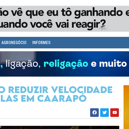
AGRONEGÓCIO
INFORMES
o reduzir velocidade
las em Caarapó