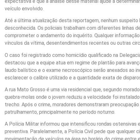
expectativa é que a análise desse material ajude a determinar a
veículo envolvido.
Até a última atualização desta reportagem, nenhum suspeito 
desconhecida. Os policiais trabalham com diferentes linhas d
comprometer o andamento do inquérito. Qualquer informação c
vínculos da vítima, desentendimentos recentes ou outras cir
O caso foi registrado como homicídio qualificado na Delegaci
destacou que a equipe atua em regime de plantão para avança
laudo balístico e o exame necroscópico serão anexados ao i
esclarecer o calibre utilizado e a quantidade exata de dispar
A rua Mato Grosso é uma via residencial que, segundo morad
quebra-molas onde o jovem reduziu a velocidade foi instalad
trecho. Após o crime, moradores demonstraram preocupação
patrulhamento, principalmente no período noturno.
A Polícia Militar informou que intensificou rondas ostensiva
preventiva. Paralelamente, a Polícia Civil pede que qualquer
movimentação de veículos na área no horário do crime entre e