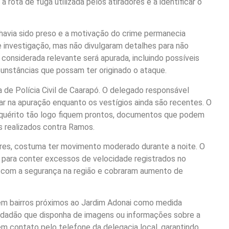
 rota de fuga utilizada pelos atiradores e a identificar o
havia sido preso e a motivação do crime permanecia
e investigação, mas não divulgaram detalhes para não
onsiderada relevante será apurada, incluindo possíveis
cunstâncias que possam ter originado o ataque.
a de Polícia Civil de Caarapó. O delegado responsável
r na apuração enquanto os vestígios ainda são recentes. O
nquérito tão logo fiquem prontos, documentos que podem
os realizados contra Ramos.
ores, costuma ter movimento moderado durante a noite. O
o para conter excessos de velocidade registrados no
 com a segurança na região e cobraram aumento de
s em bairros próximos ao Jardim Adonai como medida
 cidadão que disponha de imagens ou informações sobre a
m contato pelo telefone da delegacia local, garantindo