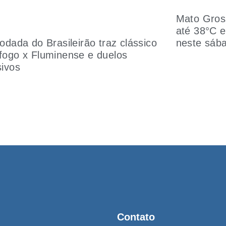
Mato Gross
até 38°C e
rodada do Brasileirão traz clássico
neste sáb
fogo x Fluminense e duelos
sivos
Contato