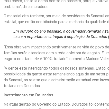
mau cheiro, tanto lá como dentro do banheiro, porque voltav
problema”, diz a moradora.
O material cita também, por meio de servidores da Sanesul e
estatal, que estão contribuindo para a melhoria da qualidade 
Em outubro do ano passado, o governador Reinaldo Azamb
fizeram importantes entregas à população de Dourados (
“Essa obra vem impactando positivamente na vida do povo de
famílias serão atendidas com a rede coletora de esgoto. É 
esgoto coletado ele é 100% tratado”, comenta Madson Valent
“A gente está interligando todos os nossos sistemas. Então,
possibilidade da gente estar remanejando água de um setor par
da Sanesul, ao relatar que a administração estadual vem inv
tratada em Dourados.
Investimento em Dourados
Na atual gestão do Governo do Estado, Dourados foi contem