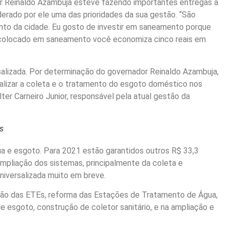
r Reinaldo Azambuja esteve fazendo importantes entregas à
rado por ele uma das prioridades da sua gestão. “São
nto da cidade. Eu gosto de investir em saneamento porque
l colocado em saneamento você economiza cinco reais em
salizada. Por determinação do governador Reinaldo Azambuja,
rsalizar a coleta e o tratamento do esgoto doméstico nos
ter Carneiro Junior, responsável pela atual gestão da
s
 e esgoto. Para 2021 estão garantidos outros R$ 33,3
ampliação dos sistemas, principalmente da coleta e
niversalizada muito em breve.
rução das ETEs, reforma das Estações de Tratamento de Água,
e esgoto, construção de coletor sanitário, e na ampliação e