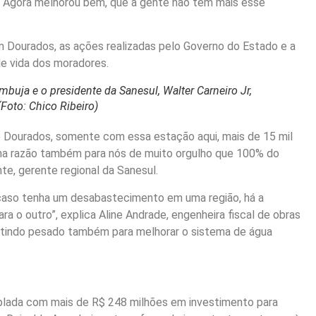
a. Agora melhorou bem, que a gente não tem mais esse
m Dourados, as ações realizadas pelo Governo do Estado e a
de vida dos moradores.
uja e o presidente da Sanesul, Walter Carneiro Jr,
Foto: Chico Ribeiro)
 Dourados, somente com essa estação aqui, mais de 15 mil
uma razão também para nós de muito orgulho que 100% do
e, gerente regional da Sanesul.
 caso tenha um desabastecimento em uma região, há a
a o outro”, explica Aline Andrade, engenheira fiscal de obras
estindo pesado também para melhorar o sistema de água
plada com mais de R$ 248 milhões em investimento para