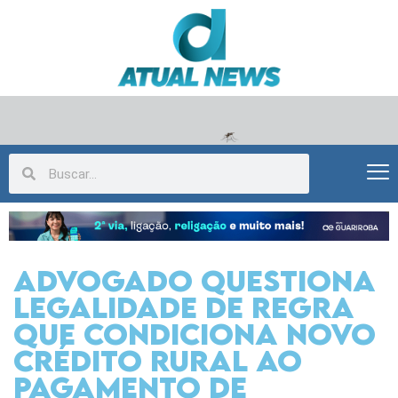
Advogado questiona
legalidade de regra
que condiciona novo
crédito rural ao
pagamento de