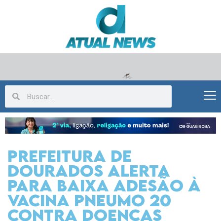
Prefeitura de
Dourados alerta
para baixa adesão à
vacina Pneumo 20
contra doenças