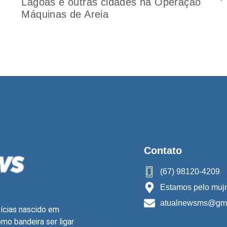
Lagoas e outras cidades na Operação
Máquinas de Areia
Contato
(67) 98120-4209
Estamos pelo mujn
atualnewsms@gma
ícias nascido em
o bandeira ser ligar