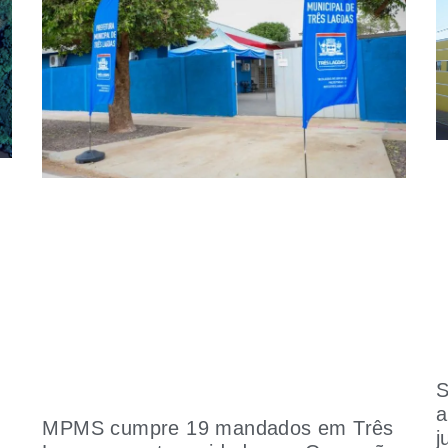
S
a
MPMS cumpre 19 mandados em Três
j