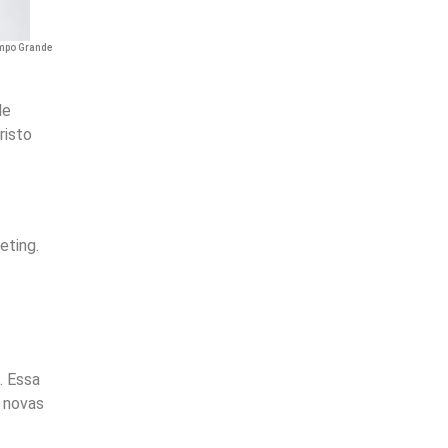
ampo Grande
de
risto
eting.
. Essa
r novas