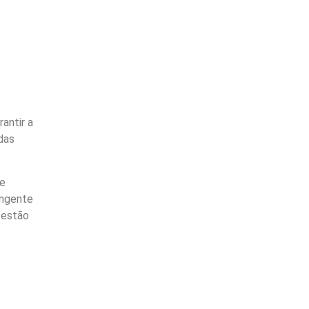
:
antir a
das
te
angente
 estão