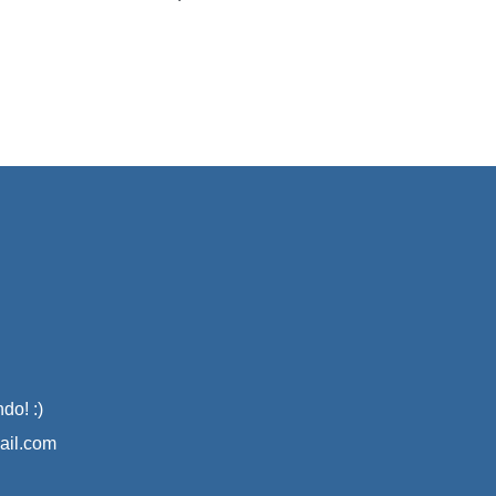
do! :)
il.com