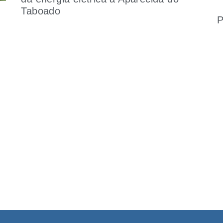
Taboado
P