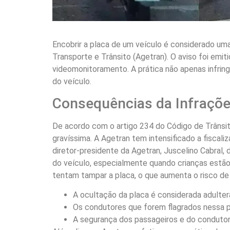
Encobrir a placa de um veículo é considerado uma
Transporte e Trânsito (Agetran). O aviso foi em
videomonitoramento. A prática não apenas infrin
do veículo.
Consequências da Infraçõe
De acordo com o artigo 234 do Código de Trânsito
gravíssima. A Agetran tem intensificado a fiscali
diretor-presidente da Agetran, Juscelino Cabral,
do veículo, especialmente quando crianças estão
tentam tampar a placa, o que aumenta o risco de
A ocultação da placa é considerada adultera
Os condutores que forem flagrados nessa p
A segurança dos passageiros e do condutor