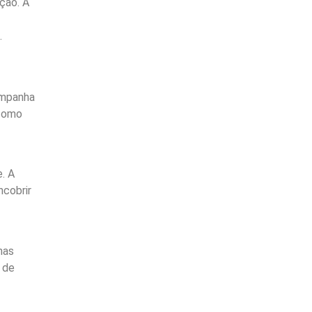
ção. A
.
ampanha
 como
. A
ncobrir
has
 de