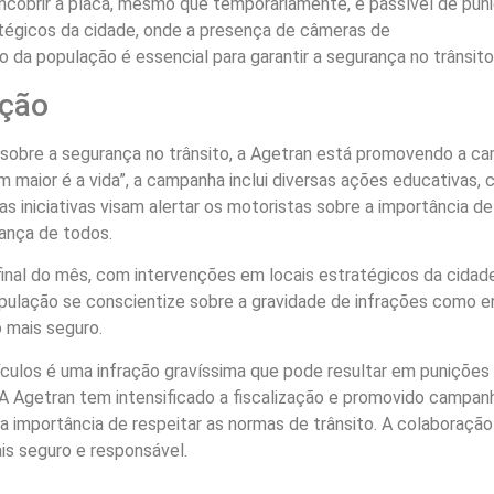
encobrir a placa, mesmo que temporariamente, é passível de puni
atégicos da cidade, onde a presença de câmeras de
 da população é essencial para garantir a segurança no trânsito
ação
sobre a segurança no trânsito, a Agetran está promovendo a c
 maior é a vida”, a campanha inclui diversas ações educativas,
as iniciativas visam alertar os motoristas sobre a importância de
rança de todos.
inal do mês, com intervenções em locais estratégicos da cidade
pulação se conscientize sobre a gravidade de infrações como e
o mais seguro.
ículos é uma infração gravíssima que pode resultar em punições
A Agetran tem intensificado a fiscalização e promovido campan
a importância de respeitar as normas de trânsito. A colaboração
is seguro e responsável.