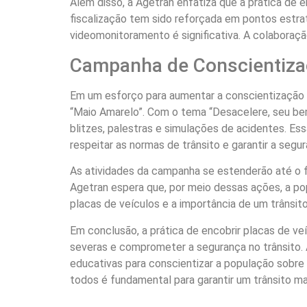
Além disso, a Agetran enfatiza que a prática de 
fiscalização tem sido reforçada em pontos estr
videomonitoramento é significativa. A colaboração
Campanha de Conscientiz
Em um esforço para aumentar a conscientização 
“Maio Amarelo”. Com o tema “Desacelere, seu bem
blitzes, palestras e simulações de acidentes. Ess
respeitar as normas de trânsito e garantir a segu
As atividades da campanha se estenderão até o f
Agetran espera que, por meio dessas ações, a po
placas de veículos e a importância de um trânsit
Em conclusão, a prática de encobrir placas de ve
severas e comprometer a segurança no trânsito. 
educativas para conscientizar a população sobre 
todos é fundamental para garantir um trânsito ma