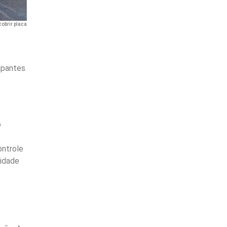
obrir placa
upantes
o
ontrole
 idade