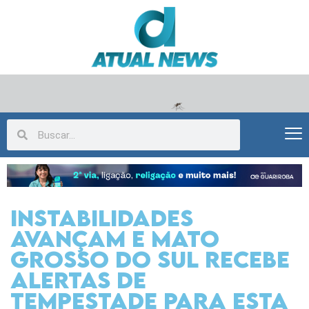
Instabilidades
avançam e Mato
Grosso do Sul recebe
alertas de
tempestade para esta