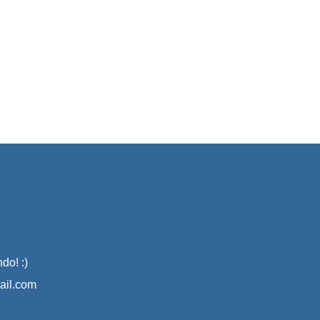
do! :)
il.com