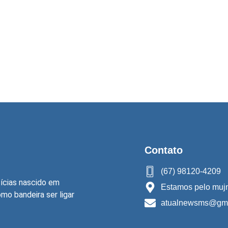
s
Contato
(67) 98120-4209
ícias nascido em
Estamos pelo mujn
o bandeira ser ligar
atualnewsms@gma