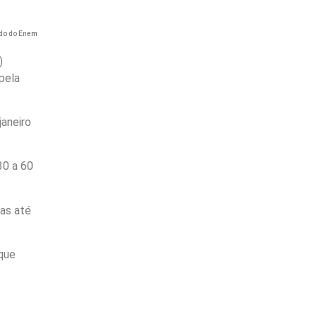
ado do Enem
)
pela
aneiro
30 a 60
tas até
que