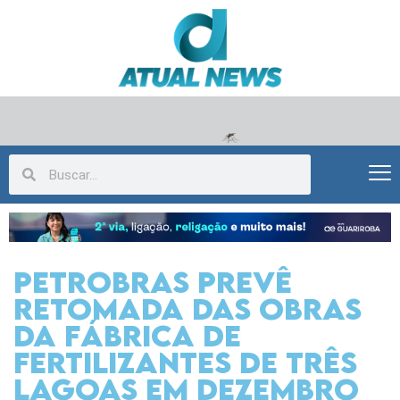
Petrobras prevê
retomada das obras
da fábrica de
fertilizantes de Três
Lagoas em dezembro