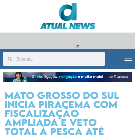
Mato Grosso do Sul
inicia piracema com
fiscalização
ampliada e veto
total à pesca até