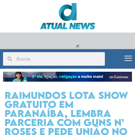
Raimundos lota show
gratuito em
Paranaíba, lembra
parceria com Guns N’
Roses e pede união no