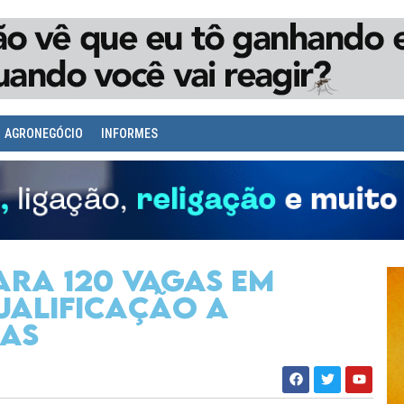
AGRONEGÓCIO
INFORMES
para 120 vagas em
ualificação a
oas